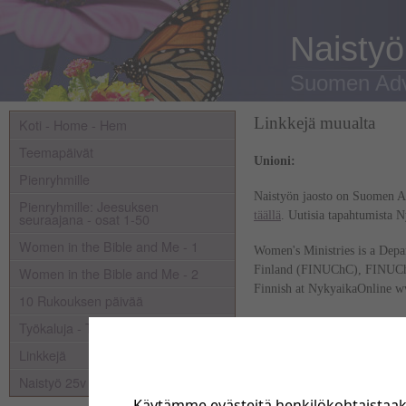
Naistyö
Suomen Adve
Linkkejä muualta
Koti - Home - Hem
Teemapäivät
Unioni:
Pienryhmille
Naistyön jaosto on Suomen Ad
Pienryhmille: Jeesuksen
täällä
. Uutisia tapahtumista 
seuraajana - osat 1-50
Women in the Bible and Me - 1
Women's Ministries is a Depa
Finland (FINUChC), FINUCh
Women in the Bible and Me - 2
Finnish at NykyaikaOnline w
10 Rukouksen päivää
Työkaluja - Tools
Linkkejä
Osasto:
Naistyö 25v
Suomen Adventtikirkko kuulu
Käytämme evästeitä henkilökohtaistaa